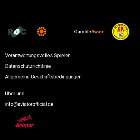
Verantwortungsvolles Spielen
Datenschutzrichtlinie
Allgemeine Geschäftsbedingungen
Über uns
info@aviatorofficial.de