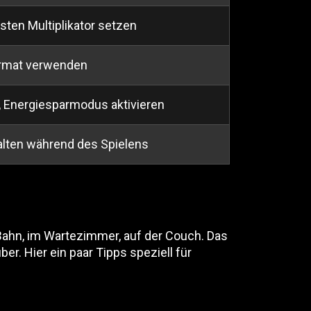
sten Multiplikator setzen
rmat verwenden
n, Energiesparmodus aktivieren
lten während des Spielens
Bahn, im Wartezimmer, auf der Couch. Das
er. Hier ein paar Tipps speziell für