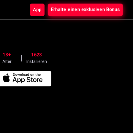
App
Erhalte einen exklusiven Bonus
18+
1628
Alter
Installieren