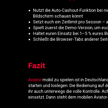
Nutzt die Auto-Cashout-Funktion bei ni
Bildschirm schauen könnt
Setzt euch ein Zeitlimit pro Session – 
Spielt zuerst die Demo-Version, um e
Haltet euren Einsatz bei 1–5 % eures 
Schließt die Browser-Tabs anderer Sei
Fazit
Aviator
mobil zu spielen ist in Deutschlan
starten und loslegen. Die Bedienung auf 
ihr auch unterwegs die volle Kontrolle. Ac
einsetzt. Dann steht dem mobilen Aviator