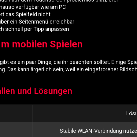
enauso verfügbar wie am PC
rt das Spielfeld nicht
 über ein Seitenmenü erreichbar
ich schnell per Tipp anpassen
im mobilen Spielen
gibt es ein paar Dinge, die ihr beachten solltet. Einige Sp
g. Das kann ärgerlich sein, weil ein eingefrorener Bildsch
allen und Lösungen
Lös
Stabile WLAN-Verbindung nutze